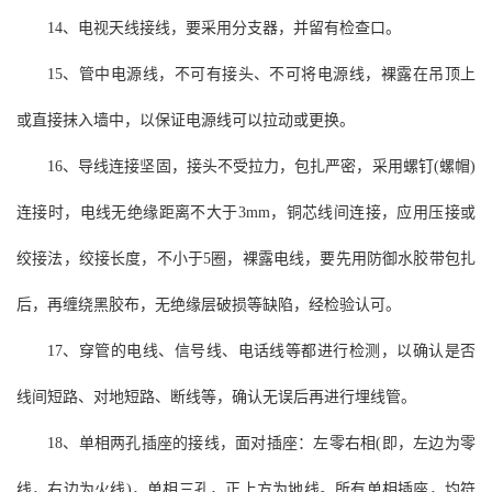
14、电视天线接线，要采用分支器，并留有检查口。
15、管中电源线，不可有接头、不可将电源线，裸露在吊顶上
或直接抹入墙中，以保证电源线可以拉动或更换。
16、导线连接坚固，接头不受拉力，包扎严密，采用螺钉(螺帽)
连接时，电线无绝缘距离不大于3mm，铜芯线间连接，应用压接或
绞接法，绞接长度，不小于5圈，裸露电线，要先用防御水胶带包扎
后，再缠绕黑胶布，无绝缘层破损等缺陷，经检验认可。
17、穿管的电线、信号线、电话线等都进行检测，以确认是否
线间短路、对地短路、断线等，确认无误后再进行埋线管。
18、单相两孔插座的接线，面对插座：左零右相(即，左边为零
线，右边为火线)，单相三孔，正上方为地线。所有单相插座，均符