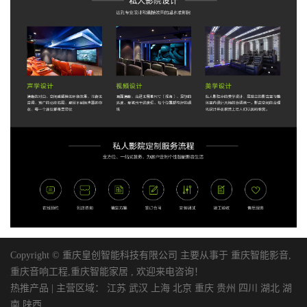
Copyright © 重庆皇创智能科技有限公司 主要从事于
重庆智能影音
,
重庆音响工程
,
重庆智能家居
, 欢迎来电咨询！
热推产品
| 主营区域：
江苏
武汉
上海
北京
重庆
贵州
四川
湖北
湖
南
陕西